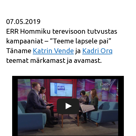
07.05.2019
ERR Hommiku terevisoon tutvustas
kampaaniat – “Teeme lapsele pai”
Täname
Katrin Vende
ja
Kadri Orq
teemat märkamast ja avamast.