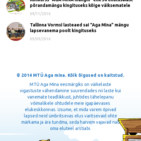
põrandamängu kingituseks kõige väiksematele
09/11/2016
Tallinna Vormsi lasteaed sai “Aga Mina” mängu
lapsevanema poolt kingituseks
09/09/2016
© 2014 MTÜ Aga mina. Kõik õigused on kaitstud.
MTÜ Aga Mina eesmärgiks on väikelaste
vigastuste vähendamine suurendades nii laste kui
vanemate teadlikkust, juhtides tähelepanu
võimalikele ohtudele meie igapäevases
elukeskkonnas. Usume, et mida varem õpivad
lapsed neid ümbritsevas elus varitsevaid ohte
märkama ja ära tundma, seda harvem vajavad nad
oma eluteel arstiabi.