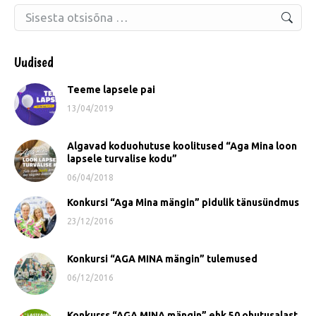
Search:
Uudised
Teeme lapsele pai
13/04/2019
Algavad koduohutuse koolitused “Aga Mina loon
lapsele turvalise kodu”
06/04/2018
Konkursi “Aga Mina mängin” pidulik tänusündmus
23/12/2016
Konkursi “AGA MINA mängin” tulemused
06/12/2016
Konkurss “AGA MINA mängin” ehk 50 ohutusalast