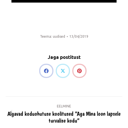
Teema:
uudised
13/04/2019
Jaga postitust
Share
Share
Share
on
on
on
Post
Pinterest
Facebook
X
EELMINE
navigation
Algavad koduohutuse koolitused “Aga Mina loon lapsele
Previous
turvalise kodu”
post: