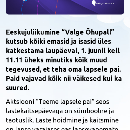
Eeskujuliikumine “Valge Õhupall”
kutsub kõiki emasid ja isasid üles
katkestama laupäeval, 1. juunil kell
11.11 üheks minutiks kõik muud
tegevused, et teha oma lapsele pai.
Paid vajavad kõik nii väikesed kui ka
suured.
Aktsiooni “Teeme lapsele pai” seos
lastekaitsepäevaga on sümboolne ja
taotuslik. Laste hoidmine ja kaitsmine
on lapse varajases eas lapsevanemate