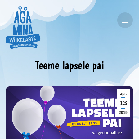
Teeme lapsele pai
apr.
13
2019