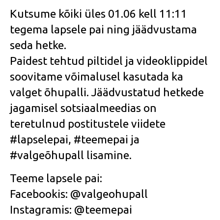
Kutsume kõiki üles 01.06 kell 11:11
tegema lapsele pai ning jäädvustama
seda hetke.
Paidest tehtud piltidel ja videoklippidel
soovitame võimalusel kasutada ka
valget õhupalli. Jäädvustatud hetkede
jagamisel sotsiaalmeedias on
teretulnud postitustele viidete
#lapselepai, #teemepai ja
#valgeõhupall lisamine.
Teeme lapsele pai:
Facebookis: @valgeohupall
Instagramis: @teemepai